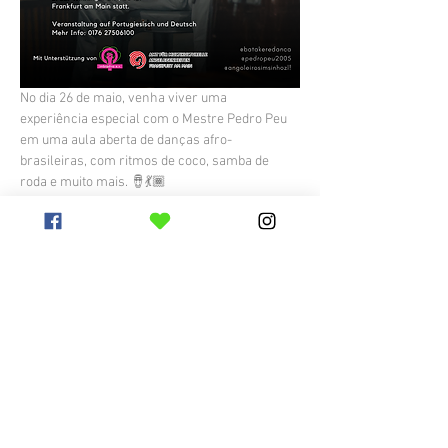
No dia 26 de maio, venha viver uma 
experiência especial com o Mestre Pedro Peu 
em uma aula aberta de danças afro-
brasileiras, com ritmos de coco, samba de 
roda e muito mais. 🪘💃🏾
Uma oportunidade para sentir a força da 
música, do movimento e da ancestralidade em 
um encontro cheio de energia e troca cultural. 
🌍
📍 Kita Curumim –
 Wildungerstr. 7 /Frankfurt am Main 
🗓️ 26.05.2026
Mehr anzeigen