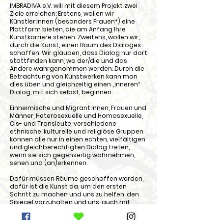
IMBRADIVA e.V. will mit diesem Projekt zwei
Ziele erreichen: Erstens, wollen wir
Künstler:innen (besonders Frauen*) eine
Plattform bieten, die am Anfang Ihre
Kunstkarriere stehen. Zweitens, wollen wir,
durch die Kunst, einen Raum des Dialoges
schaffen. Wir glauben, dass Dialog nur dort
stattfinden kann, wo der/die und das
Andere wahrgenommen werden. Durch die
Betrachtung von Kunstwerken kann man
dies üben und gleichzeitig einen „inneren“
Dialog, mit sich selbst, beginnen.
Einheimische und Migrant:innen, Frauen und
Männer, Heterosexuelle und Homosexuelle,
Cis- und Transleute, verschiedene
ethnische, kulturelle und religiöse Gruppen
können alle nur in einen echten, vielfältigen
und gleichberechtigten Dialog treten,
wenn sie sich gegenseitig wahrnehmen,
sehen und (an)erkennen.
Dafür müssen Räume geschaffen werden,
dafür ist die Kunst da, um den ersten
Schritt zu machen und uns zu helfen, den
Spiegel vorzuhalten und uns, auch mit
unseren Schattenseiten, zu akzeptieren.
Dadurch verlieren wir die Angst vor dem