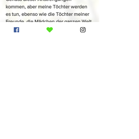
kommen, aber meine Töchter werden 
es tun, ebenso wie die Töchter meiner 
Freunde, die Mädchen der ganzen Welt 
und all jene, die noch kommen werden. 
Und das ist all die Mühe wert. Und 
wann immer es zu schwer erscheint, 
wenn Aufgeben die einzige Option zu 
sein scheint, schauen Sie in die Zukunft 
und haben Sie Zuversicht, schauen Sie 
auf die gleichen Mädchen von heute. 
Erkenne all die Kraft, die Stärke und das 
Leben, das in ihnen pulsiert. Das 
Strahlen der Freiheit in ihren Augen ist 
großartig. Und so können wir diesen 
Zyklus in der Geschichte fortsetzen. 
Damit ihr 8. März in der Zukunft mehr 
Anlass zur Erinnerung und zum Feiern 
gibt als die Herausforderungen, denen 